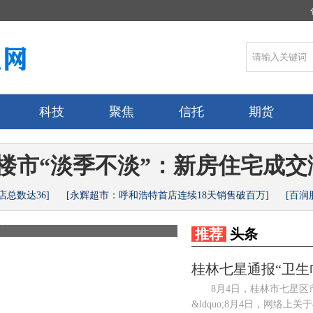
科技
聚焦
信托
期货
楼市“淡季不淡”：新房住宅成
店总数达36]
[永辉超市：呼和浩特首店连续18天销售破百万]
[百润
措
推荐
头条
桂林七星通报“卫生
8月4日，桂林市七星区市
&ldquo;8月4日，网络上关于