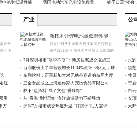
锂电池耐低温性能
我国电动汽车充电设施数量
蚊子口器“变身”
产业
公
新技术让锂电池耐低温性能
型证券
记者19日从中国航天科技集团八院获悉，
期间净
由八院811所和南开大学科研人员组成的
7月深圳楼市“淡季不淡”：新房住宅成交涨超三
永辉
元
百润股份上半年营收增长11.34%至16.58亿元，崃
黑芝
技选
东鹏饮料：正重新加大对无糖茶赛道的布局力度
道，
牧原
走红
三全食品成立上海迷你家人宠物食品有限公司
4.82
宁夏
林下“边角料”成了文创“香饽饽”
白云
”双重
从“看海”到“玩海” 海洋旅游活力不断释放
安琪
申万
沪深7月楼市成交热度升温 “好房子”助力需求
山辞
天邦
其