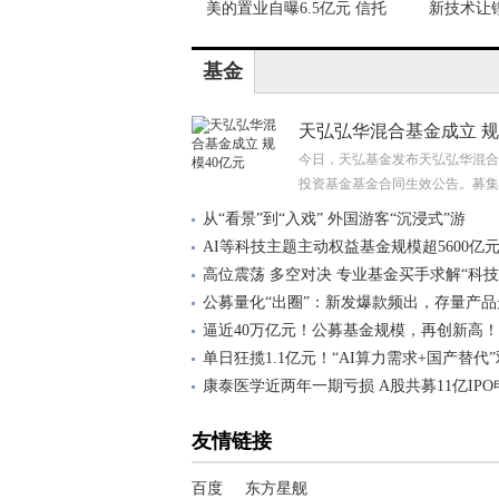
美的置业自曝6.5亿元 信托
新技术让
基金
天弘弘华混合基金成立 规
今日，天弘基金发布天弘弘华混合
投资基金基金合同生效公告。募集
从“看景”到“入戏” 外国游客“沉浸式”游
AI等科技主题主动权益基金规模超5600亿
高位震荡 多空对决 专业基金买手求解“科
公募量化“出圈”：新发爆款频出，存量产品
逼近40万亿元！公募基金规模，再创新高！
单日狂揽1.1亿元！“AI算力需求+国产替代
康泰医学近两年一期亏损 A股共募11亿IPO
友情链接
百度
东方星舰