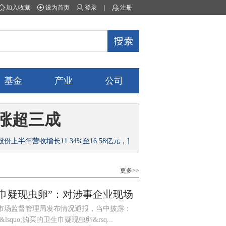
加入收藏
设为首页
登录
|
注册
基金
产业
公司
交涨超三成
股份上半年营收增长11.34%至16.58亿元，]
更多>>
巾疑现虫卵”：对涉事企业现场
场监督管理局发布情况通报，当中披露：
&lsquo;购买的卫生巾疑现虫卵&rsq...