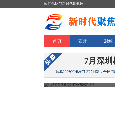
欢迎你访问新时代聚焦网
首页
西北
财经
7月深圳
[瑞幸2026Q2净增门店2714家，全球门
中粮期货服务新兴产业再添新举