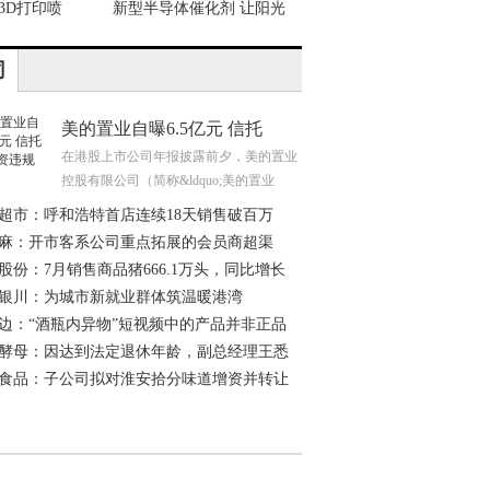
3D打印喷
新型半导体催化剂 让阳光
司
美的置业自曝6.5亿元 信托
在港股上市公司年报披露前夕，美的置业
控股有限公司（简称&ldquo;美的置业
&rdqu
超市：呼和浩特首店连续18天销售破百万
麻：开市客系公司重点拓展的会员商超渠
当
股份：7月销售商品猪666.1万头，同比增长
银川：为城市新就业群体筑温暖港湾
边：“酒瓶内异物”短视频中的产品并非正品
酵母：因达到法定退休年龄，副总经理王悉
食品：子公司拟对淮安拾分味道增资并转让