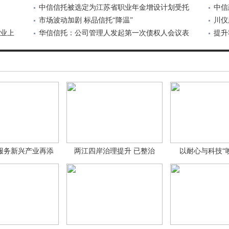
中信信托被选定为江苏省职业年金增设计划受托
中信
市场波动加剧 标品信托“降温”
川仪
业上
华信信托：公司管理人发起第一次债权人会议表
影
提升
决
入
服务新兴产业再添
两江四岸治理提升 已整治
以耐心与科技“