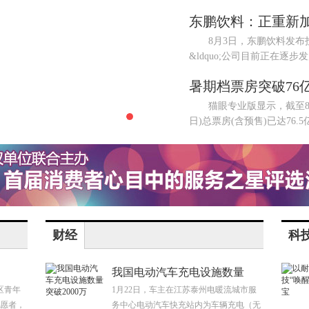
东鹏饮料：正重新
8月3日，东鹏饮料发布投
&ldquo;公司目前正在逐
暑期档票房突破76
猫眼专业版显示，截至8月4日
日)总票房(含预售)已达76.5
财经
科
我国电动汽车充电设施数量
区青年
1月22日，车主在江苏泰州电暖流城市服
愿者，
务中心电动汽车快充站内为车辆充电（无