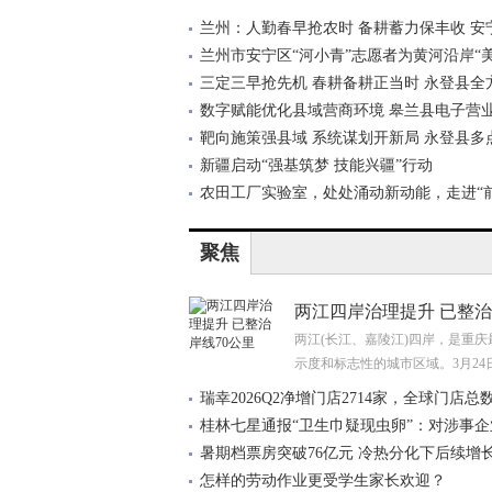
在
兰州：人勤春早抢农时 备耕蓄力保丰收 安
兰州市安宁区“河小青”志愿者为黄河沿岸“
三定三早抢先机 春耕备耕正当时 永登县全
数字赋能优化县域营商环境 皋兰县电子营
靶向施策强县域 系统谋划开新局 永登县多
新疆启动“强基筑梦 技能兴疆”行动
农田工厂实验室，处处涌动新动能，走进“
疆
聚焦
两江四岸治理提升 已整治
两江(长江、嘉陵江)四岸，是重庆
示度和标志性的城市区域。3月24
六
瑞幸2026Q2净增门店2714家，全球门店总
36,3
桂林七星通报“卫生巾疑现虫卵”：对涉事企
暑期档票房突破76亿元 冷热分化下后续增
怎样的劳动作业更受学生家长欢迎？