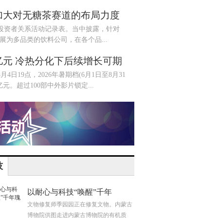
加大对无糖茶赛道的布局力度
资者关系活动记录表。当中披露，针对
步发展为多品类的饮料公司，在各个品...
亿元 冷热分化下后续增长可期
19点，2026年暑期档(6月1日至8月31
亿元。超过100部中外影片锁定...
技
以耐心与科技“唤醒”千年
文物修复师季园园正在修复文物。内蒙古
博物院供图走进内蒙古博物院的有机质