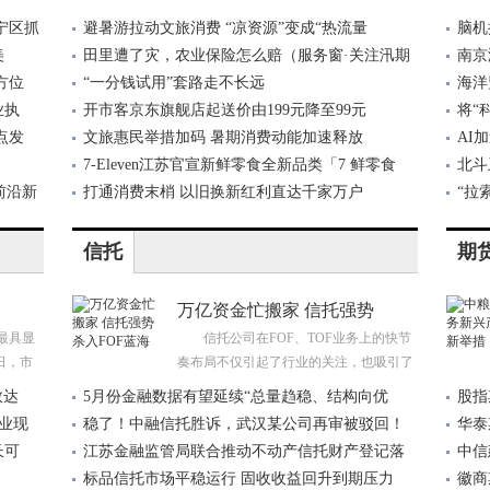
人
宁区抓
避暑游拉动文旅消费 “凉资源”变成“热流量
脑机
美
田里遭了灾，农业保险怎么赔（服务窗·关注汛期
南京
方位
安
“一分钱试用”套路走不长远
海洋
业执
开市客京东旗舰店起送价由199元降至99元
将“
点发
文旅惠民举措加码 暑期消费动能加速释放
AI
7-Eleven江苏官宣新鲜零食全新品类「7 鲜零食
北斗
前沿新
打通消费末梢 以旧换新红利直达千家万户
“拉
信托
期
万亿资金忙搬家 信托强势
最具显
信托公司在FOF、TOF业务上的快节
日，市
奏布局不仅引起了行业的关注，也吸引了
众
数达
5月份金融数据有望延续“总量趋稳、结构向优
股指
业现
稳了！中融信托胜诉，武汉某公司再审被驳回！
华泰
长可
江苏金融监管局联合推动不动产信托财产登记落
中信
标品信托市场平稳运行 固收收益回升到期压力
徽商