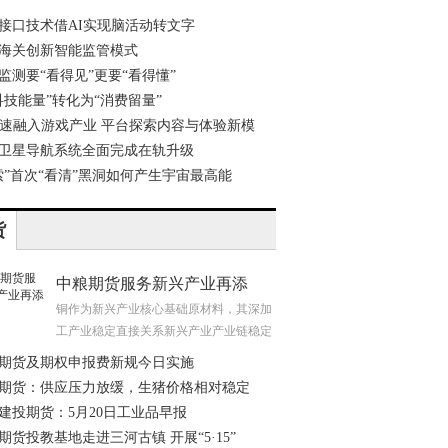
接口技术借AI实现脑活动转文字
海关创新智能监管模式
监测要“看得见”更要“看得懂”
科技能量”转化为“消费留量”
加速融入游戏产业 平台探索内容与体验新模
卫星导航系统全面完成在轨升级
索”首次“看清”黑洞如何产生宇宙最高能
货
中粮期货服务新兴产业再添
铜作为新兴产业核心基础原材料，其深加
工产业稳定直接关系新兴产业产业链稳定
期货及期权申报费新规今日实施
期货：供应压力放缓，生猪价格相对稳定
建投期货：5月20日工业品早报
期货投教基地走进三河古镇 开展“5·15”