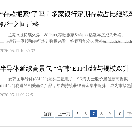
“存款搬家”了吗？多家银行定期存款占比继续
银行之间迁移
近期A股持续火爆，&ldquo;存款搬家&rdquo;话题再度成为热点
上市银行一季报和央行统计数据来看，答案可能令人意外&mdash;&mdash
2026-05-11 10:30:32
半导体延续高景气 “含韩”ETF业绩与规模双升
受韩国半导体(881121)龙头三星电子、SK海力士股价屡创新高提振
(881121)赛道的相关基金产品，年内持续获得资金集中追捧，成为市场
2026-05-11 09:22:51
首页
上一页
5
6
7
8
9
10
下