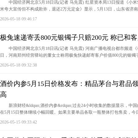
中国经济网北京5月18日讯(记者 马先震) 红星资本局13日报道《小米SU
米夸大宣传但不构成欺诈，退还2万元定金》显示，5月13日，山东省济
2026-05-18 09:46:17
极兔速递寄丢800元银镯子只赔200元 称已和
中国经济网北京5月18日讯(记者 马先震) 河南广播电视台都市频道《
日，河南郑州经营驿站的董女士称用极兔快递邮寄客户价值800元的银镯
2026-05-18 09:32:38
酒价内参5月15日价格发布：精品茅台与君品
高
新浪财经&ldquo;酒价内参&rdquo;过去24小时收集的数据显示，
在5月15日整体继续小幅回暖。如果主要单品各取一瓶整体打包售卖，今
2026-05-15 09:33:42