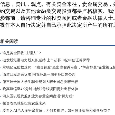
信息，资讯，观点。有关资金来往，贵金属交易，
约交易以及其他金融类交易投资都要严格核实。我
步骤前，请咨询专业的投资顾问或者金融法律人士
视作本人自行决定并自己承担此决定所产生的所有
相关阅读
谁是黄金回收“主理人”？
破发股泓淋电力股东拟减持 上市超募10亿中信证券保荐
承德亿元股权迷局：“幽灵转股”牵出虚假诉讼案，“鸠占鹊巢”企业被无情霸
街道回应居民诉求 闲置环岛一周变身口袋公园
第三届全国大学生职业规划大赛全国总决赛开赛
晚高峰缩至4.9分钟 地铁2号线调图提升出行体验
河东区以现代服务业为存量空间盘活“解方程”
投资农民就是投资农业未来
爱奇艺AI艺人库争议背后：为何要推进，如何保证演员和观众权益？