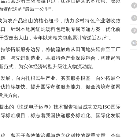
深度盘活县乡村三级物流节点，让深山群众的常用药、急救
物资配送的“最后一公里”。
为农产品出山的核心纽带，助力乡村特色产业增收致
风口，针对本地网红炖汤料包定制专属寄递方案，优化前
干货走出大山，今年以来相关包裹累计寄递近2万件。
续拓展服务边界，将物流触角从田间地头延伸至工厂
应链，与先进制造业、县域特色产业深度耦合，构建起智
新范式，为实体经济转型升级注入物流动能。
展，向内扎根民生产业、夯实服务根基，向外拓展全
步伐持续加快。提升国际寄递服务能力、健全跨境寄递网
发展方向。
出的《快递电子运单》技术报告项目成功立项ISO国际
国际标准项目，标志着我国快递服务标准化、国际化发展
，离不开高效能治理与数字化科技的双重支撑。今年