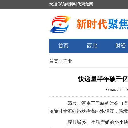
欢迎你访问新时代聚焦网
首页
西北
财经
首页
>
产业
快递量半年破千亿
2026-07-07 10:2
清晨，河南三门峡的时令山野菜
履通过物流链路发往海内外;深夜，跨
穿梭城乡、串联产销的小小快递