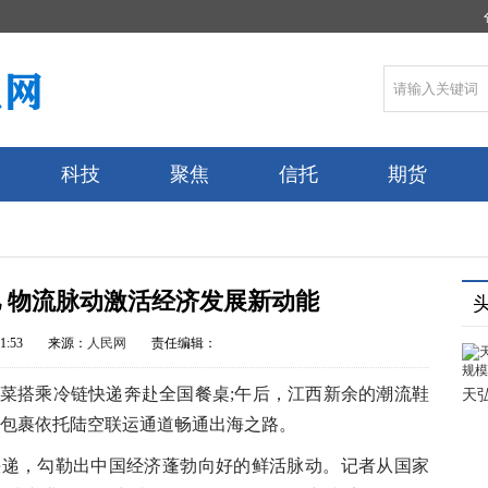
科技
聚焦
信托
期货
 物流脉动激活经济发展新动能
1:53
来源：
人民网
责任编辑：
搭乘冷链快递奔赴全国餐桌;午后，江西新余的潮流鞋
天
境包裹依托陆空联运通道畅通出海之路。
，勾勒出中国经济蓬勃向好的鲜活脉动。记者从国家