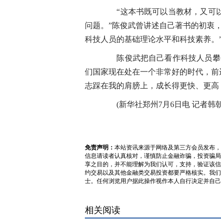
“这本书既可以当教材，又可以
问题。”陈俊武曾讲述自己著书的初衷
科技人员的基础理论水平和科技素养。
陈俊武把自己看作科技人员攀登
们国家现在处在一个非常好的时代，前
志踩在我的肩膀上，成长得更快、更高
(新华社郑州7月6日电 记者韩朝
免责声明：
本站资讯来源于网络及第三方会员发布，
信息请读者认真核对，谨慎防止金融诈骗，投资骗局
享之目的，并不能理解为我们认可，支持，验证该信
约交易以及其他金融类交易投资都要严格核实。我们
士。任何浏览用户据此操作视作本人自行决定并自己
相关阅读