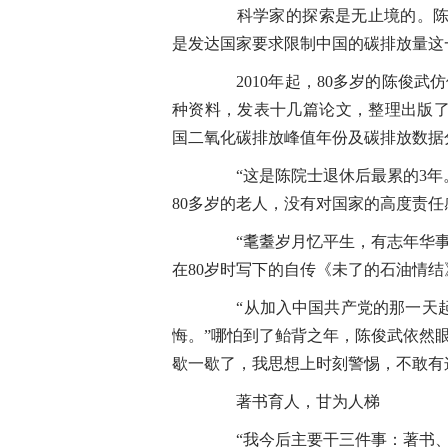
科学家的探索是无止境的。陈俊
是发达国家要求限制中国的碳排放量这
2010年起，80多岁的陈俊武仿
种资料，发表十几篇论文，整理出版
国二氧化碳排放峰值年份及碳排放数据
“这是陈院士退休后最累的3年。
80多岁的老人，没有对国家的高度责
“耄耋岁月忆平生，有志年华事
在80岁时写下的自传《未了的石油情
“从加入中国共产党的那一天起
悔。”哪怕到了鲐背之年，陈俊武依然
歇一歇了，我思想上时刻警惕，不敢有
著书育人，甘为人梯
“我今后主要干三件事：著书、立