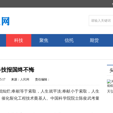
科技
聚焦
信托
期货
科技报国终不悔
5:17
来源：
人民网
责任编辑：
灿烂;奉献等于索取，人生就平淡;奉献小于索取，人生
天
、催化裂化工程技术奠基人、中国科学院院士陈俊武考量