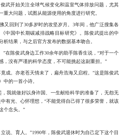
武开始关注全球气候变化和温室气体排放问题，尤其
一重大问题，试图从能源使用的角度进行研究。
佛又回到了30多岁时的攻坚岁月。3年间，他广泛搜集各
了《中国中长期碳减排战略目标研究》。陈俊武提出的中
分析结果，与之后官方发布的数据基本吻合。
”在陈俊武身边工作30余年的助手陈香生说，“对于一个
任感，没有严谨的科学态度，不可能挑起这副重担。”
竟成。亦老苍天情未了，扁舟浩海又启程。”这是陈俊武
结》中的一首小诗。
，我就做好以身许国、一生献给科学的准备了，无怨无
眼中有光、心怀理想，“不能觉得自己得了很多荣誉，就该
这个念头。”
说、育人。”1990年，陈俊武退休时为自己定下这个目