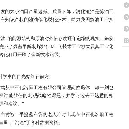
开发的大小油田产量递减、质量下降，消化渣油是炼油工
自主知识产权的渣油催化裂化技术，助力我国炼油工业实
贫油”的能源结构和原油对外依存度逐年递增的现实，陈俊
成了煤基甲醇制烯烃(DMTO)技术工业放大及其工业化
转化利用开辟了全新技术路线。
科学家的目光始终在前方。
俊武从中石化洛阳工程有限公司管理岗位退休，却一刻也
以探讨能胜任的宏观战略性课题，并学习过去不熟悉的知
据和建议。”
衬衫、手提蓝布袋的老人准时出现在中石化洛阳工程
室里，“沉迷”于各种数据资料。