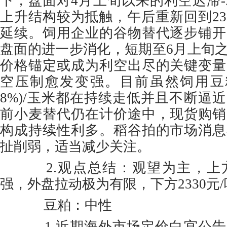
下，盘面对4月上旬以来的利空迟滞
上升结构较为抵触，午后重新回到23
延续。饲用企业的谷物替代逐步铺开
盘面的进一步消化，短期至6月上旬
价格锚定或成为利空出尽的关键变量
空压制愈发变强。目前虽然饲用豆粕(3111,
8%)/玉米都在持续走低并且不断逼
前小麦替代仍在计价途中，现货购销
构成持续性利多。稻谷拍的市场消息
扯削弱，适当减少关注。
2.观点总结：观望为主，上
强，外盘拉动极为有限，下方2330元
豆粕：中性
1.近期海外市场定价白宫公告