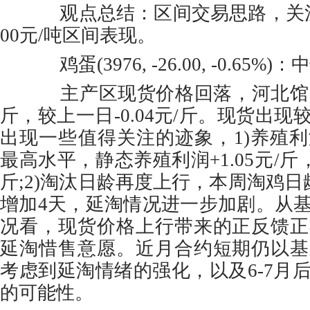
观点总结：区间交易思路，关注09
00元/吨区间表现。
鸡蛋(3976, -26.00, -0.65%)：
主产区现货价格回落，河北馆陶现
斤，较上一日-0.04元/斤。现货出
出现一些值得关注的迹象，1)养殖
最高水平，静态养殖利润+1.05元/斤，
斤;2)淘汰日龄再度上行，本周淘鸡日
增加4天，延淘情况进一步加剧。从
况看，现货价格上行带来的正反馈正
延淘惜售意愿。近月合约短期仍以基
考虑到延淘情绪的强化，以及6-7月
的可能性。