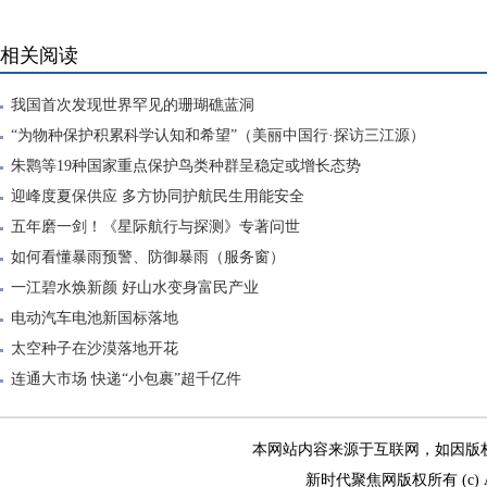
相关阅读
我国首次发现世界罕见的珊瑚礁蓝洞
“为物种保护积累科学认知和希望”（美丽中国行·探访三江源）
朱鹮等19种国家重点保护鸟类种群呈稳定或增长态势
迎峰度夏保供应 多方协同护航民生用能安全
五年磨一剑！《星际航行与探测》专著问世
如何看懂暴雨预警、防御暴雨（服务窗）
一江碧水焕新颜 好山水变身富民产业
电动汽车电池新国标落地
太空种子在沙漠落地开花
连通大市场 快递“小包裹”超千亿件
本网站内容来源于互联网，如因版权和其
新时代聚焦网版权所有 (c) All R