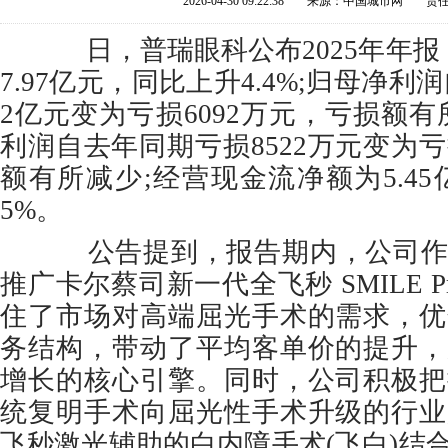
2026-04-30 09:22:38
来源：中国城市网
责
日，普瑞眼科公布2025年年报
7.97亿元，同比上升4.4%;归母净利
2亿元变为亏损6092万元，亏损额有
利润自去年同期亏损8522万元变为亏
额有所减少;经营现金流净额为5.45
5%。
公告提到，报告期内，公司作
推广卡尔蔡司新一代全飞秒 SMILE P
住了市场对高端屈光手术的需求，优
务结构，带动了平均客单价的提升，
增长的核心引擎。同时，公司积极把
统复明手术向屈光性手术升级的行业
飞秒激光辅助的白内障手术(飞白)结