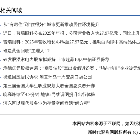
相关阅读
从“有房住”到“住得好” 城市更新推动居住环境提升
近日，普瑞眼科公布2025年年报，公司营业收入为27.97亿元，同比上升
同
普瑞眼科：2025年营收增长4.4%至27.97亿元，推动白内障中高端晶
谁是黄金回收“主理人”？
破发股泓淋电力股东拟减持 上市超募10亿中信证券保荐
承德亿元股权迷局：“幽灵转股”牵出虚假诉讼案，“鸠占鹊巢”企业被无情霸
街道回应居民诉求 闲置环岛一周变身口袋公园
第三届全国大学生职业规划大赛全国总决赛开赛
晚高峰缩至4.9分钟 地铁2号线调图提升出行体验
河东区以现代服务业为存量空间盘活“解方程”
本网站内容来源于互联网，如因版权和其
新时代聚焦网版权所有 (c) All R