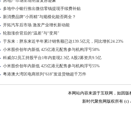
房地产市场呈现明显复苏迹象
多地中小银行推出微信零钱提现手续费补贴
新消费品牌“小而精”与规模化能否两全？
开拓汽车后市场 激发产业增长新动能
轮胎涨价背后的“温差”与“变局”
于东来：胖东来近半年累计销售额已达139.5亿元，同比增长24.23%
小米股价创年内新低 425亿港元配售参与机构浮亏58%
科威尔2员工持股平台1年内套现2.3亿 A股2募资共9.5亿
小米股价创年内新低 425亿港元配售参与机构浮亏55%
粤港澳大湾区电商班列“618”发送货物超千万件
本网站内容来源于互联网，如因版权和其
新时代聚焦网版权所有 (c) All R