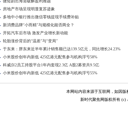
微短剧出海需破解盈利难题
房地产市场呈现明显复苏迹象
多地中小银行推出微信零钱提现手续费补贴
新消费品牌“小而精”与规模化能否两全？
开拓汽车后市场 激发产业增长新动能
轮胎涨价背后的“温差”与“变局”
于东来：胖东来近半年累计销售额已达139.5亿元，同比增长24.23%
小米股价创年内新低 425亿港元配售参与机构浮亏58%
科威尔2员工持股平台1年内套现2.3亿 A股2募资共9.5亿
小米股价创年内新低 425亿港元配售参与机构浮亏55%
本网站内容来源于互联网，如因版权和其
新时代聚焦网版权所有 (c) All R