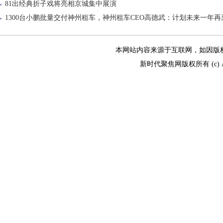
81出经典折子戏将亮相京城集中展演
1300台小鹏批量交付神州租车，神州租车CEO高德武：计划未来一年再采
本网站内容来源于互联网，如因版权和其
新时代聚焦网版权所有 (c) All R