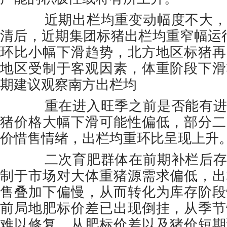
近期出栏均重变动幅度不大，
清后，近期集团标猪出栏均重窄幅运
环比小幅下滑趋势，北方地区标猪再
地区受制于客观因素，体重阶段下滑
期建议观察南方出栏均
重在进入旺季之前是否能有进
猪价格大幅下滑可能性偏低，部分二
价惜售情绪，出栏均重环比呈现上升
二次育肥群体在前期补栏后存
制于市场对大体重猪源需求偏低，出
售叠加下偏慢，从而转化为库存阶段
前局地肥标价差已出现倒挂，从季节
难以修复。从肥标价差以及猪价短期