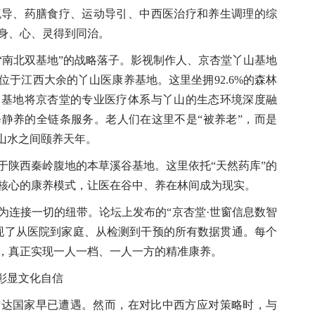
疏导、药膳食疗、运动导引、中西医治疗和养生调理的综
身、心、灵得到同治。
南北双基地”的战略落子。影视制作人、京杏堂丫山基地
于江西大余的丫山医康养基地。这里坐拥92.6%的森林
。基地将京杏堂的专业医疗体系与丫山的生态环境深度融
静养的全链条服务。老人们在这里不是“被养老”，而是
山水之间颐养天年。
陕西秦岭腹地的本草溪谷基地。这里依托“天然药库”的
为核心的康养模式，让医在谷中、养在林间成为现实。
连接一切的纽带。论坛上发布的“京杏堂·世窗信息数智
实现了从医院到家庭、从检测到干预的所有数据贯通。每个
，真正实现一人一档、一人一方的精准康养。
彰显文化自信
国家早已遭遇。然而，在对比中西方应对策略时，与