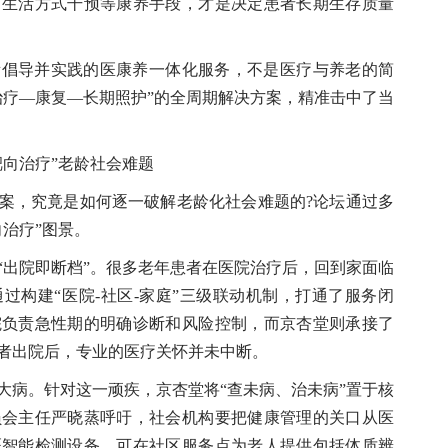
、生活方式干预等康养手段，才是决定患者长期生存质量
导并实践的医康养一体化服务，不是医疗与养老的简
治疗—康复—长期照护”的全周期解决方案，精准击中了当
向治疗”老龄社会难题
，究竟是如何逐一破解老龄化社会难题的?论坛通过多
治疗”图景。
出院即断档”。很多老年患者在医院治疗后，回到家面临
过构建“医院-社区-家庭”三级联动机制，打通了服务闭
院负责急性期的明确诊断和风险控制，而京杏堂则承接了
者出院后，专业的医疗关怀并未中断。
病。针对这一顽疾，京杏堂将“查未病、治未病”置于核
员会主任严晓蒸呼吁，社会机构要把健康管理的关口从医
医智能检测设备，可在社区服务点为老人提供包括体质辨