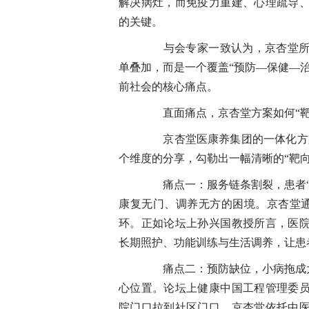
解决病灶，而免疫力重建、心理疏导
的关键。
与会专家一致认为，京杏堂所倡
单叠加，而是一个覆盖“预防—保健—
前社会的核心痛点。
直面痛点，京杏堂方案如何“靶
京杏堂医康养集团的一体化方案
个维度的分享，勾勒出一幅清晰的“靶向
痛点一：服务链条割裂，患者“
康复无门、调养无方的困境。京杏堂通
环。正如论坛上孙兴国教授所言，医
长期照护、功能训练与生活调养，让患
痛点二：预防缺位，小病拖成大
心位置。论坛上健康中国工程管理委
院门口拉到社区门口。京杏堂依托中