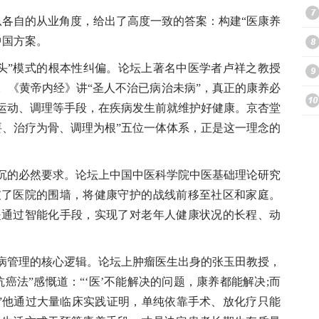
各自的从业角度，给出了高度一致的答案：构建“医康养
中国方案。
头”模式的根本性纠偏。论坛上著名中医学者卢祥之教授
。《黄帝内经》讲“圣人不治已病治未病”，真正的康养必
、运动、调理等手段，在疾病发生前就维护好健康。京杏堂
要、治疗为骨、调理为根”五位一体体系，正是这一理念的
沉的必然要求。论坛上中国中医科学院中医基础理论研究
破了医院的围墙，将健康守护的战线前移至社区和家庭。
是通过智能化手段，实现了对老年人健康状况的长程、动
病管理的核心逻辑。论坛上肿瘤医生出身的张玉田教授，
癌法”感慨道：“‘医’不能解决的问题，康养都能解决;而
。”他通过大量临床实践证明，单纯依靠手术、放化疗只能