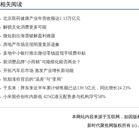
相关阅读
北京医药健康产业年营收额达1.13万亿元
解锁文化消费更多可能
微短剧出海需破解盈利难题
房地产市场呈现明显复苏迹象
多地中小银行推出微信零钱提现手续费补贴
新消费品牌“小而精”与规模化能否两全？
开拓汽车后市场 激发产业增长新动能
轮胎涨价背后的“温差”与“变局”
于东来：胖东来近半年累计销售额已达139.5亿元，同比增长24.23%
小米股价创年内新低 425亿港元配售参与机构浮亏58%
本网站内容来源于互联网，如因版权和其
新时代聚焦网版权所有 (c) All R