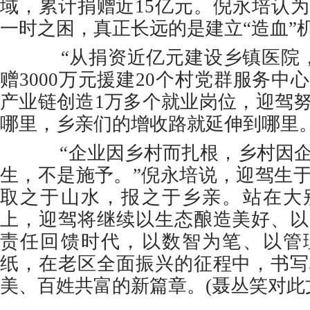
域，累计捐赠近15亿元。倪永培认
一时之困，真正长远的是建立“造血”
“从捐资近亿元建设乡镇医院，
赠3000万元援建20个村党群服务中
产业链创造1万多个就业岗位，迎驾
哪里，乡亲们的增收路就延伸到哪里。
“企业因乡村而扎根，乡村因企
生，不是施予。”倪永培说，迎驾生
取之于山水，报之于乡亲。站在大
上，迎驾将继续以生态酿造美好、以
责任回馈时代，以数智为笔、以管
纸，在老区全面振兴的征程中，书写
美、百姓共富的新篇章。(聂丛笑对此