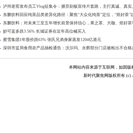
泸州老窖发布员工Vlog征集令：摒弃刻板宣传片套路，主打真诚、真实
东鹏饮料回应纯茶品类差异化路径：聚焦“大众化纯茶”定位，“焙好茶”
东鹏饮料：对未来三至五年增长前景保持信心，果之茶、大咖、焙好茶
妙可蓝多跌3.56% 长城证券在近年高位喊买入
蜜雪集团1年股价跌63% 张氏兄弟身家蒸发1204亿港元
深圳市监局食用农产品抽检通告：沃尔玛、永辉部分门店被检出不合格
本网站内容来源于互联网，如因版权和其
新时代聚焦网版权所有 (c) All R