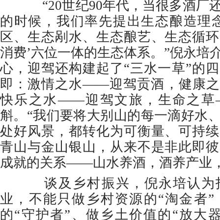
“20世纪90年代，当很多酒厂
的时候，我们率先提出生态酿造理念
区、生态剐水、生态酿艺、生态循环
消费’六位一体的生态体系。”倪永培
心，迎驾还构建起了“三水一草”的
即：激情之水——迎驾贡酒，健康之
快乐之水——迎驾文旅，生命之草
斛。“我们要将大别山的每一滴好水
处好风景，都转化为可衡量、可持续
青山与金山银山，从来不是非此即彼
成就的关系——山水养酒，酒养产业
谈及乡村振兴，倪永培认为投
业，不能只做乡村资源的“淘金者”
的“守护者”、做乡土价值的“放大