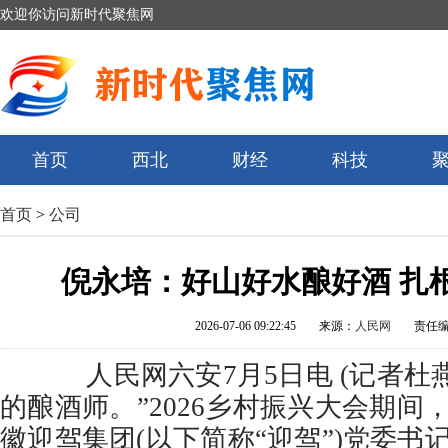
欢迎你访问新时代聚焦网
首页
西北
财经
科技
首页
>
公司
倪永培：好山好水酿好酒 扎
2026-07-06 09:22:45
来源：
人民网
责任
人民网六安7月5日电 (记者杜燕
的酿酒师。”2026乡村振兴大会期间
徽迎驾集团(以下简称“迎驾”)党委书