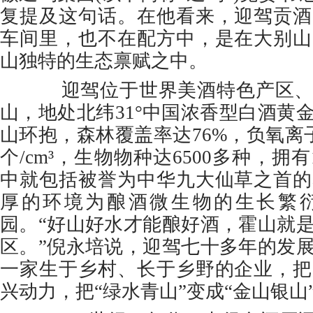
复提及这句话。在他看来，迎驾贡酒
车间里，也不在配方中，是在大别山
山独特的生态禀赋之中。
迎驾位于世界美酒特色产区、
山，地处北纬31°中国浓香型白酒黄
山环抱，森林覆盖率达76%，负氧离子
个/cm³，生物物种达6500多种，拥有
中就包括被誉为中华九大仙草之首的
厚的环境为酿酒微生物的生长繁
园。“好山好水才能酿好酒，霍山就
区。”倪永培说，迎驾七十多年的发
一家生于乡村、长于乡野的企业，把
兴动力，把“绿水青山”变成“金山银山