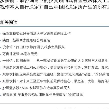
步骤前，请咨询专业的投资顾问或者金融法律人士
视作本人自行决定并自己承担此决定所产生的所有
相关阅读
保险业积极做好暴雨洪涝等灾害理赔保障工作
陕西、新疆两家娃哈哈公司更名
倪永培：好山好水酿好酒 扎根乡土共振兴
万亩甘蓝绿 本意在元元
一封信，叩问未来——从一部AI短剧看数字经济的人文底线与人机共生
泸州老窖发布员工Vlog征集令：摒弃刻板宣传片套路，主打真诚、真实
东鹏饮料回应纯茶品类差异化路径：聚焦“大众化纯茶”定位，“焙好茶”
东鹏饮料：对未来三至五年增长前景保持信心，果之茶、大咖、焙好茶
妙可蓝多跌3.56% 长城证券在近年高位喊买入
蜜雪集团1年股价跌63% 张氏兄弟身家蒸发1204亿港元